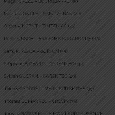
Magali CREZE – BOURGBARRE (35)
Mickaël LONCLE – SAINT ALBAN (22)
Olivier VINCENT – TINTENIAC (35)
Rémi PLUSCH – BRAISNES SUR ARONDE (60)
Samuel REJIBA – BETTON (35)
Stéphane BIGEARD – CARANTEC (29)
Sylvain QUERAN – CARENTEC (29)
Thierry CADORET – VERN SUR SEICHE (35)
Thomas LE MARREC – CREVIN (35)
Tomasz BASINSKI – LE MONT SUR LAUSANNE