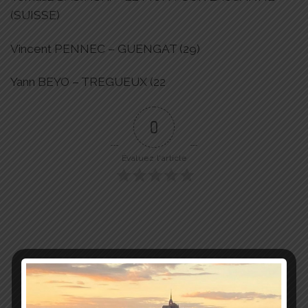
(SUISSE)
Vincent PENNEC – GUENGAT (29)
Yann BEYO – TREGUEUX (22
0
Évaluez l'article