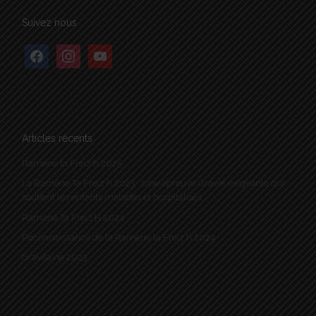
Suivez nous
facebook
instagram
youtube
Articles récents
Ramène ta Freiz’h 2025
La Ramène Ta Freiz’h 2023 : Une épreuve Gravel exigeante qui
soutient les enfants malades et hospitalisés
Ramène Ta Freiz’H 2024
Reconnaissance de la Ramène ta Freiz’h 2024
Gravilaine 2023