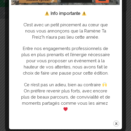
Info importante
C’est avec un petit pincement au cœur que
nous vous annonçons que la Ramène Ta
Freiz'h n’aura pas lieu cette année.
Entre nos engagements professionnels de
plus en plus prenants et l’énergie nécessaire
pour vous proposer un événement à la
hauteur de vos attentes, nous avons fait le
choix de faire une pause pour cette édition.
Publié
27 janvier 2021
Publié
26 janvier 2020
Ce n’est pas un adieu, bien au contraire
Vos dons pour OB’AJA
Ramène Ta Freiz’h ! Edition
On préfère revenir plus forts, avec encore
2020
plus de beaux parcours, de convivialité et de
moments partagés comme vous les aimez