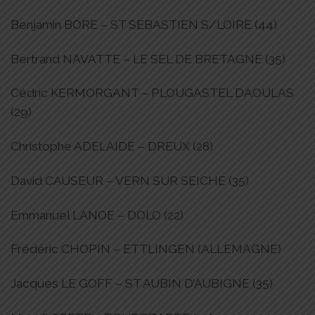
Benjamin BORE – ST SEBASTIEN S/LOIRE (44)
Bertrand NAVATTE – LE SEL DE BRETAGNE (35)
Cédric KERMORGANT – PLOUGASTEL DAOULAS
(29)
Christophe ADELAIDE – DREUX (28)
David CAUSEUR – VERN SUR SEICHE (35)
Emmanuel LANOE – DOLO (22)
Frédéric CHOPIN – ETTLINGEN (ALLEMAGNE)
Jacques LE GOFF – ST AUBIN D’AUBIGNE (35)