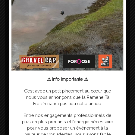
facebook
instagram
youtube
Articles récents
Ramène ta Freiz’h 2025
La Ramène Ta Freiz’h 2023 : Une épreuve Gravel exigeante qui
soutient les enfants malades et hospitalisés
⚠️ Info importante ⚠️
Ramène Ta Freiz’H 2024
C’est avec un petit pincement au cœur que
Reconnaissance de la Ramène ta Freiz’h 2024
nous vous annonçons que la Ramène Ta
Gravilaine 2023
Freiz'h n’aura pas lieu cette année.
Entre nos engagements professionnels de
plus en plus prenants et l’énergie nécessaire
pour vous proposer un événement à la
hauteur de vos attentes, nous avons fait le